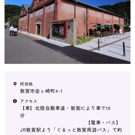
イベント・セミナー
婚活支援事業
お役立ち情報
その他
敦賀市金ヶ崎町4-1
ふくい婚活サポートセンターについて
このサイトについて・問合せ先
プライバシーポリシー
【車】北陸自動車道・敦賀ICより車で10
サイトマップ
分
【電車・バス】
JR敦賀駅より「ぐるっと敦賀周遊バス」で約