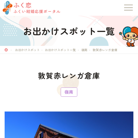
ふく恋
ふくい結婚応援ポータル
お出かけスポット一覧
お出かけスポット
お出かけスポット一覧
嶺南
敦賀赤レンガ倉庫
ふく恋
ふくい結婚応援ポータル
敦賀赤レンガ倉庫
トップページ
嶺南
お知らせ
マッチングシステム
成婚者の声