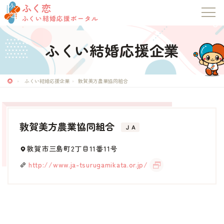
ふく恋
ふくい結婚応援ポータル
ふくい結婚応援企業
ふく恋
ふくい結婚応援ポータル
ふくい結婚応援企業
敦賀美方農業協同組合
トップページ
敦賀美方農業協同組合
ＪＡ
お知らせ
敦賀市三島町2丁目11番11号
マッチングシステム
http://www.ja-tsurugamikata.or.jp/
成婚者の声
イベント・セミナー