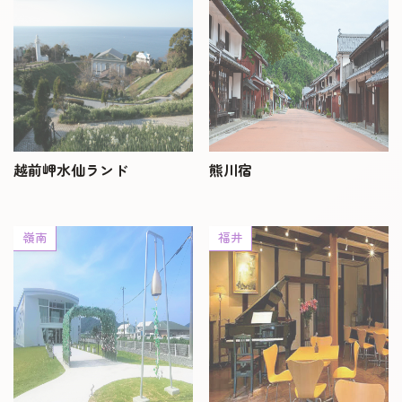
マッチングシステム
成婚者の声
イベント・セミナー
婚活支援事業
越前岬水仙ランド
熊川宿
お役立ち情報
嶺南
福井
その他
ふくい婚活サポートセンターについて
このサイトについて・問合せ先
プライバシーポリシー
サイトマップ