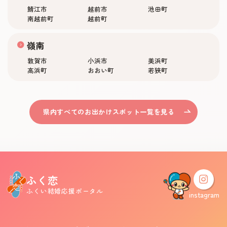
鯖江市
越前市
池田町
南越前町
越前町
嶺南
敦賀市
小浜市
美浜町
高浜町
おおい町
若狭町
県内すべてのお出かけスポット一覧を見る
ふく恋
ふくい結婚応援ポータル
instagram