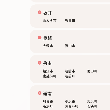
坂井
あわら市
坂井市
奥越
大野市
勝山市
丹南
鯖江市
越前市
池田町
南越前町
越前町
嶺南
敦賀市
小浜市
美浜町
高浜町
おおい町
若狭町