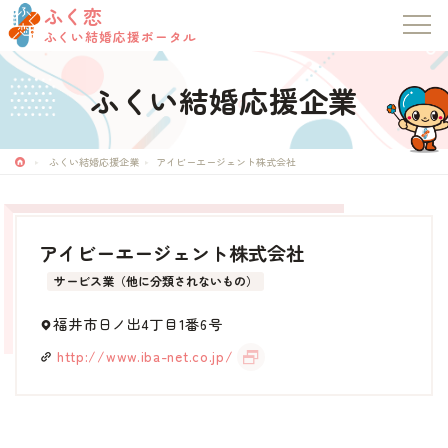
ふく恋
ふくい結婚応援ポータル
ふくい結婚応援企業
ふく恋
ふくい結婚応援ポータル
ふくい結婚応援企業
アイビーエージェント株式会社
トップページ
アイビーエージェント株式会社
お知らせ
サービス業（他に分類されないもの）
マッチングシステム
福井市日ノ出4丁目1番6号
http://www.iba-net.co.jp/
成婚者の声
イベント・セミナー