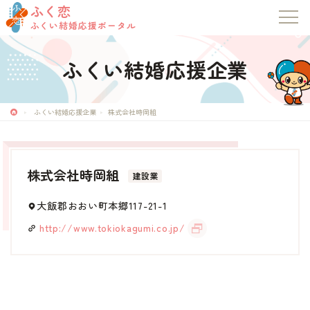
ふく恋
ふくい結婚応援ポータル
ふくい結婚応援企業
ふく恋
ふくい結婚応援ポータル
ふくい結婚応援企業
株式会社時岡組
トップページ
株式会社時岡組
建設業
お知らせ
大飯郡おおい町本郷117-21-1
マッチングシステム
http://www.tokiokagumi.co.jp/
成婚者の声
イベント・セミナー