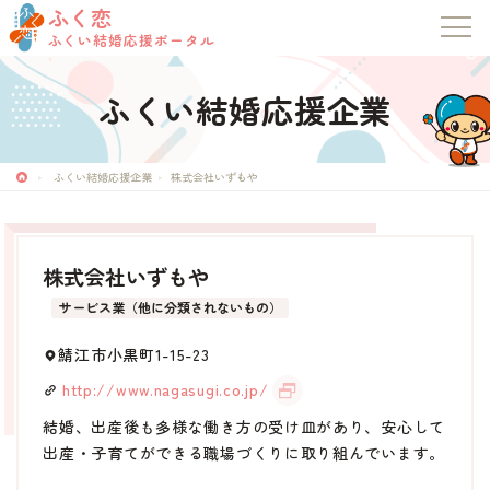
ふく恋
ふくい結婚応援ポータル
ふくい結婚応援企業
ふく恋
ふくい結婚応援ポータル
ふくい結婚応援企業
株式会社いずもや
トップページ
株式会社いずもや
お知らせ
サービス業（他に分類されないもの）
マッチングシステム
鯖江市小黒町1-15-23
http://www.nagasugi.co.jp/
成婚者の声
結婚、出産後も多様な働き方の受け皿があり、安心して
出産・子育てができる職場づくりに取り組んでいます。
イベント・セミナー