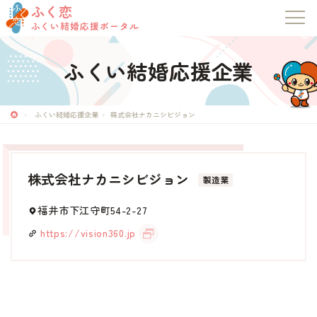
ふく恋
ふくい結婚応援ポータル
ふくい結婚応援企業
ふく恋
ふくい結婚応援ポータル
ふくい結婚応援企業
株式会社ナカニシビジョン
トップページ
株式会社ナカニシビジョン
製造業
お知らせ
福井市下江守町54-2-27
マッチングシステム
https://vision360.jp
成婚者の声
イベント・セミナー