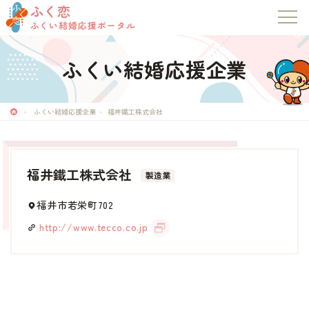
ふく恋
ふくい結婚応援ポータル
ふくい結婚応援企業
ふく恋
ふくい結婚応援ポータル
ふくい結婚応援企業
福井鐵工株式会社
トップページ
福井鐵工株式会社
製造業
お知らせ
福井市若栄町702
マッチングシステム
http://www.tecco.co.jp
成婚者の声
イベント・セミナー