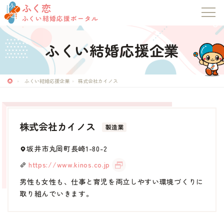
ふく恋
ふくい結婚応援ポータル
ふくい結婚応援企業
ふく恋
ふくい結婚応援ポータル
ふくい結婚応援企業
株式会社カイノス
トップページ
株式会社カイノス
製造業
お知らせ
坂井市丸岡町長崎1-80-2
マッチングシステム
https://www.kinos.co.jp
男性も女性も、仕事と育児を両立しやすい環境づくりに
成婚者の声
取り組んでいきます。
イベント・セミナー