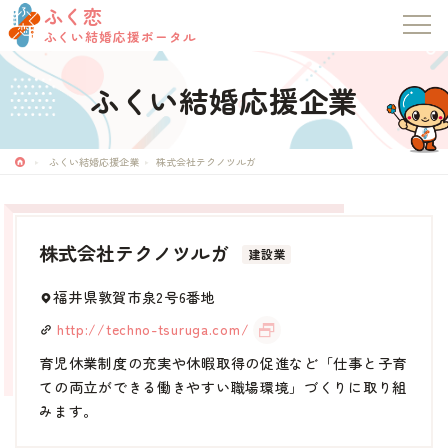
ふく恋
ふくい結婚応援ポータル
ふくい結婚応援企業
ふく恋
ふくい結婚応援ポータル
ふくい結婚応援企業
株式会社テクノツルガ
トップページ
株式会社テクノツルガ
建設業
お知らせ
福井県敦賀市泉2号6番地
マッチングシステム
http://techno-tsuruga.com/
育児休業制度の充実や休暇取得の促進など「仕事と子育
成婚者の声
ての両立ができる働きやすい職場環境」づくりに取り組
みます。
イベント・セミナー