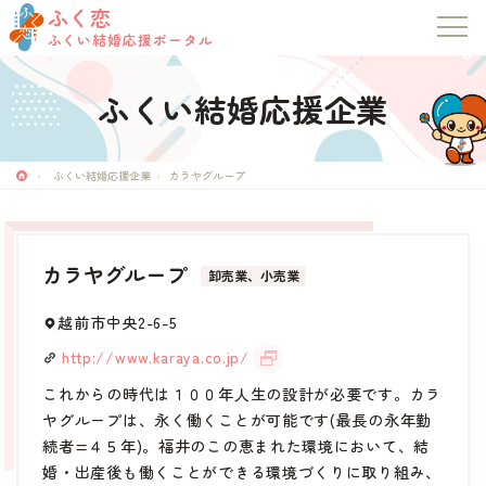
ふく恋
ふくい結婚応援ポータル
ふくい結婚応援企業
ふく恋
ふくい結婚応援ポータル
ふくい結婚応援企業
カラヤグループ
トップページ
カラヤグループ
卸売業、小売業
お知らせ
越前市中央2-6-5
マッチングシステム
http://www.karaya.co.jp/
これからの時代は１００年人生の設計が必要です。カラ
成婚者の声
ヤグループは、永く働くことが可能です(最長の永年勤
続者=４５年)。福井のこの恵まれた環境において、結
婚・出産後も働くことができる環境づくりに取り組み、
イベント・セミナー