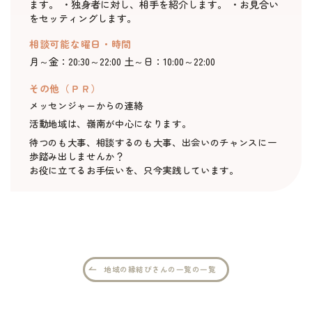
イベント・セミナー
ます。 ・独身者に対し、相手を紹介します。 ・お見合い
をセッティングします。
婚活支援事業
相談可能な曜日・時間
月～金：20:30～22:00 土～日：10:00～22:00
お役立ち情報
その他（ＰＲ）
メッセンジャーからの連絡
活動地域は、嶺南が中心になります。
その他
待つのも大事、相談するのも大事、出会いのチャンスに一
歩踏み出しませんか？
お役に立てるお手伝いを、只今実践しています。
ふくい婚活サポートセンターについて
このサイトについて・問合せ先
プライバシーポリシー
サイトマップ
地域の縁結びさんの一覧の一覧