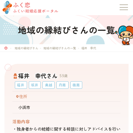
ふく恋
ふくい結婚応援ポータル
地域の縁結びさんの一覧
ふく恋
地域の縁結びさん
地域の縁結びさんの一覧
福井 幸代
ふくい結婚応援ポータル
トップページ
福井 幸代さん
59
歳
お知らせ
福井
坂井
奥越
丹南
嶺南
住所
マッチングシステム
小浜市
成婚者の声
活動内容
・独身者からの結婚に関する相談に対しアドバイスを行い