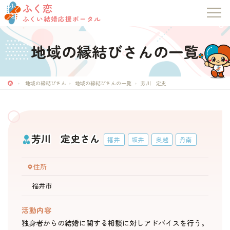
ふく恋
ふくい結婚応援ポータル
地域の縁結びさんの一覧
ふく恋
ふくい結婚応援ポータル
地域の縁結びさん
地域の縁結びさんの一覧
芳川 定史
トップページ
芳川 定史さん
お知らせ
福井
坂井
奥越
丹南
住所
マッチングシステム
福井市
成婚者の声
活動内容
独身者からの結婚に関する相談に対しアドバイスを行う。
イベント・セミナー