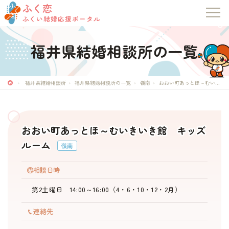
ふく恋
ふくい結婚応援ポータル
福井県結婚相談所の一覧
ふく恋
ふくい結婚応援ポータル
福井県結婚相談所
福井県結婚相談所の一覧
嶺南
おおい町あっとほ～むいきいき館 キッズルーム
トップページ
おおい町あっとほ～むいきいき館 キッズ
お知らせ
ルーム
嶺南
マッチングシステム
相談日時
第2土曜日 14:00～16:00（4・6・10・12・2月）
成婚者の声
連絡先
イベント・セミナー