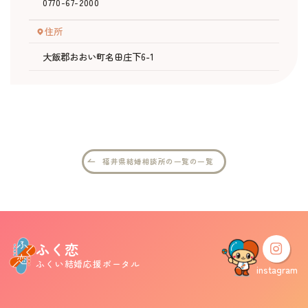
0770-67-2000
住所
婚活支援事業
大飯郡おおい町名田庄下6-1
お役立ち情報
その他
福井県結婚相談所の一覧の一覧
ふくい婚活サポートセンターについて
このサイトについて・問合せ先
プライバシーポリシー
サイトマップ
ふく恋
ふくい結婚応援ポータル
instagram