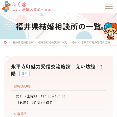
ふく恋
ふくい結婚応援ポータル
福井県結婚相談所の一覧
ふく恋
ふくい結婚応援ポータル
福井県結婚相談所
福井県結婚相談所の一覧
福井
永平寺町魅力発信交流施設 えい坊館 2階
トップページ
永平寺町魅力発信交流施設 えい坊館 2
お知らせ
階
福井
マッチングシステム
相談日時
第2・4土曜日 13：30～15：30
成婚者の声
【休所】12月第4土曜日
連絡先
イベント・セミナー