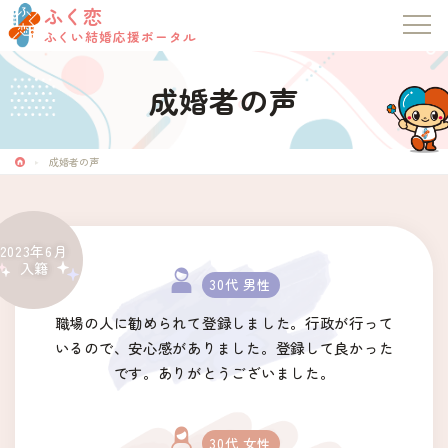
ふく恋
ふくい結婚応援ポータル
成婚者の声
ふく恋
ふくい結婚応援ポータル
成婚者の声
トップページ
2023年6月
入籍
お知らせ
30代 男性
職場の人に勧められて登録しました。行政が行って
マッチングシステム
いるので、安心感がありました。登録して良かった
です。ありがとうございました。
成婚者の声
30代 女性